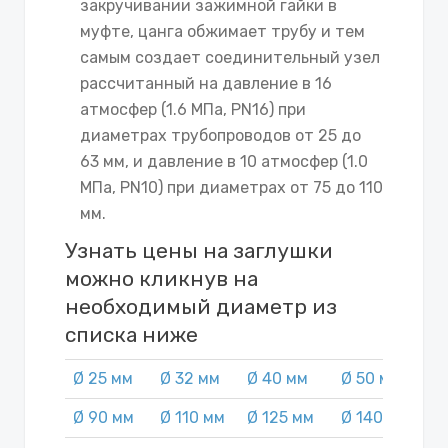
закручивании зажимной гайки в
муфте, цанга обжимает трубу и тем
самым создает соединительный узел
рассчитанный на давление в 16
атмосфер (1.6 МПа, PN16) при
диаметрах трубопроводов от 25 до
63 мм, и давление в 10 атмосфер (1.0
МПа, PN10) при диаметрах от 75 до 110
мм.
Узнать цены на заглушки
можно кликнув на
необходимый диаметр из
списка ниже
Ø 25 мм
Ø 32 мм
Ø 40 мм
Ø 50 мм
Ø
Ø 90 мм
Ø 110 мм
Ø 125 мм
Ø 140 мм
Ø