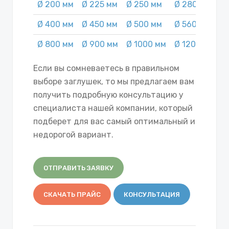
Ø 200 мм
Ø 225 мм
Ø 250 мм
Ø 280 мм
Ø
Ø 400 мм
Ø 450 мм
Ø 500 мм
Ø 560 мм
Ø
Ø 800 мм
Ø 900 мм
Ø 1000 мм
Ø 1200 мм
Если вы сомневаетесь в правильном
выборе заглушек, то мы предлагаем вам
получить подробную консультацию у
специалиста нашей компании, который
подберет для вас самый оптимальный и
недорогой вариант.
ОТПРАВИТЬ ЗАЯВКУ
СКАЧАТЬ ПРАЙС
КОНСУЛЬТАЦИЯ