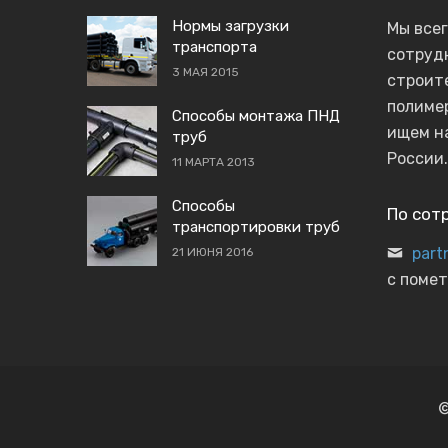
Нормы загрузки
Мы все
транспорта
сотруд
3 МАЯ 2015
строит
полиме
Способы монтажа ПНД
ищем н
труб
России.
11 МАРТА 2013
Способы
По сот
транспортировки труб
part
21 ИЮНЯ 2016
с помет
©